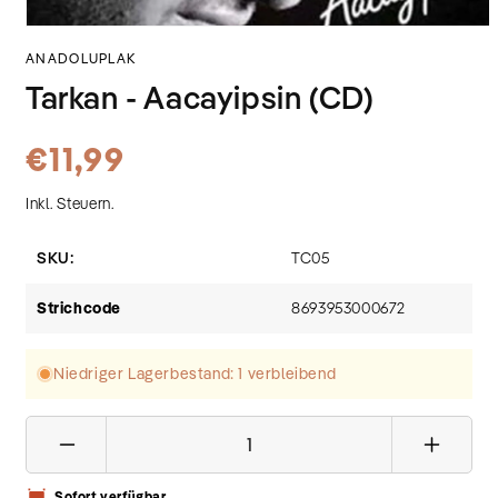
Medien
1
ANADOLUPLAK
in
Modal
Tarkan - Aacayipsin (CD)
öffnen
Normaler
€11,99
Preis
Inkl. Steuern.
SKU:
TC05
Strichcode
8693953000672
Niedriger Lagerbestand: 1 verbleibend
Verringere
Erhöhe
die
die
Sofort verfügbar