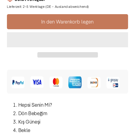
Menge
Menge
für
für
Lieferzeit: 2–5 Werktage (DE – Ausland abweichend)
Tarkan
Tarkan
-
-
In den Warenkorb legen
Aacayipsin
Aacayip
(CD)
(CD)
Hepsi Senin Mi?
Dön Bebeğim
Kış Güneşi
Bekle