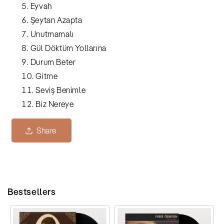
Eyvah
Şeytan Azapta
Unutmamalı
Gül Döktüm Yollarına
Durum Beter
Gitme
Seviş Benimle
Biz Nereye
Share
Bestsellers