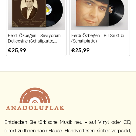
ı
Ferdi Özbeğen - Seviyorum
Ferdi Özbeğen - Bir Sır Gibi
Delicesine (Schallplatte,
(Schallplatte)
Vinyl, Plak)
€25,99
€25,99
Entdecken Sie türkische Musik neu – auf Vinyl oder CD,
direkt zu Ihnen nach Hause. Handverlesen, sicher verpackt,