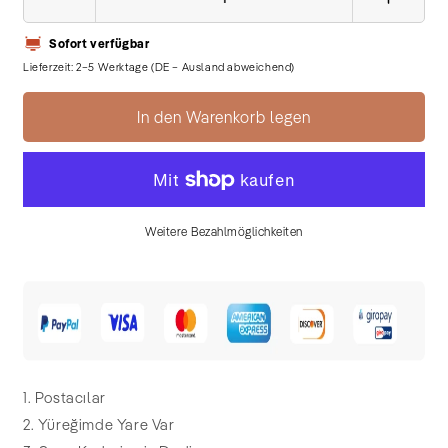
Verringere
Erhöhe
die
die
Sofort verfügbar
Menge
Menge
für
für
Lieferzeit: 2–5 Werktage (DE – Ausland abweichend)
Ferdi
Ferdi
Tayfur
Tayfur
In den Warenkorb legen
-
-
Postacılar
Postacı
(Plak)
(Plak)
Weitere Bezahlmöglichkeiten
1. Postacılar
2. Yüreğimde Yare Var