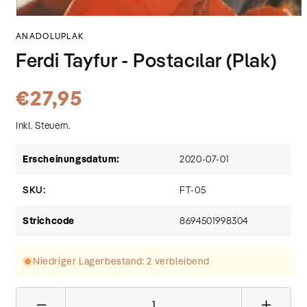
Medien
1
ANADOLUPLAK
in
Modal
Ferdi Tayfur - Postacılar (Plak)
öffnen
Normaler
€27,95
Preis
Inkl. Steuern.
Erscheinungsdatum:
2020-07-01
SKU:
FT-05
Strichcode
8694501998304
Niedriger Lagerbestand: 2 verbleibend