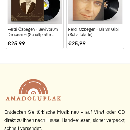
ı
Ferdi Özbeğen - Seviyorum
Ferdi Özbeğen - Bir Sır Gibi
Delicesine (Schallplatte,
(Schallplatte)
Vinyl, Plak)
€25,99
€25,99
Entdecken Sie türkische Musik neu – auf Vinyl oder CD,
direkt zu Ihnen nach Hause. Handverlesen, sicher verpackt,
schnell versendet.