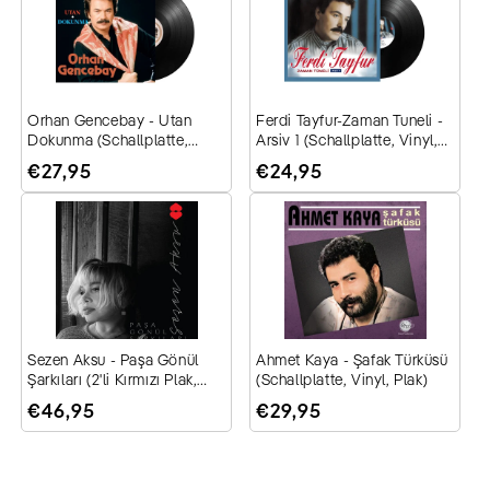
Orhan Gencebay - Utan
Ferdi Tayfur-Zaman Tuneli -
Dokunma (Schallplatte,
Arsiv 1 (Schallplatte, Vinyl,
Vinyl, Plak)
Plak)
Normaler
€27,95
Normaler
€24,95
Preis
Preis
Sezen Aksu - Paşa Gönül
Ahmet Kaya - Şafak Türküsü
Şarkıları (2'li Kırmızı Plak,
(Schallplatte, Vinyl, Plak)
Vinyl, Schallplatte)
Normaler
€46,95
Normaler
€29,95
Preis
Preis