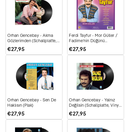
Orhan Gencebay - Akma
Ferdi Tayfur - Mor Güller /
Gözlerimden (Schallplatte,
Fadime'nin Düğünü
Vinyl, Plak)
(Schallplatte, Vinyl, Plak)
Normaler
€27,95
Normaler
€27,95
Preis
Preis
Orhan Gencebay - Sen De
Orhan Gencebay - Yalnız
Haklısın (Plak)
Değilsin (Schallplatte, Vinyl,
Plak)
Normaler
€27,95
Normaler
€27,95
Preis
Preis