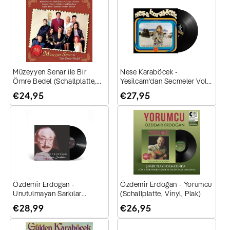
g
o
r
Müzeyyen Senar ile Bir
Nese Karaböcek -
Ömre Bedel (Schallplatte,
Yesilcam'dan Secmeler Vol.2
i
Vinyl, Plak)
/ İntizar (Plak)
Normaler
€24,95
Normaler
€27,95
Preis
Preis
e
:
Özdemir Erdogan -
Özdemir Erdoğan - Yorumcu
Unutulmayan Sarkılar
(Schallplatte, Vinyl, Plak)
(Schallplatte, Vinyl, Plak)
Normaler
€28,99
Normaler
€26,95
Preis
Preis