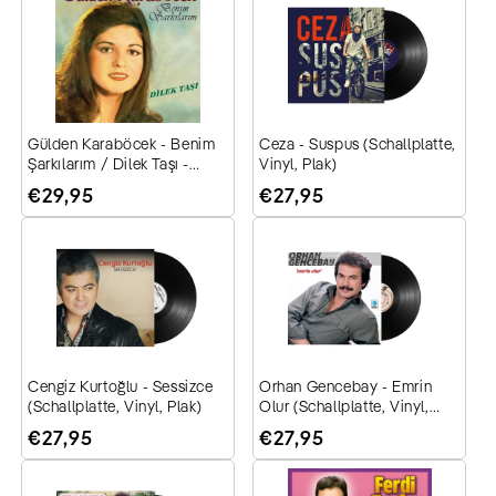
Gülden Karaböcek - Benim
Ceza - Suspus (Schallplatte,
Şarkılarım / Dilek Taşı -
Vinyl, Plak)
(Schallplatte, Vinyl, Plak)
Normaler
€29,95
Normaler
€27,95
Preis
Preis
Cengiz Kurtoğlu - Sessizce
Orhan Gencebay - Emrin
(Schallplatte, Vinyl, Plak)
Olur (Schallplatte, Vinyl,
Plak)
Normaler
€27,95
Normaler
€27,95
Preis
Preis