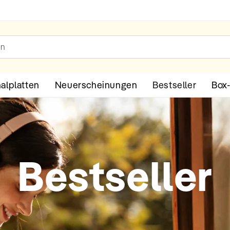
Kosten
en
halplatten
Neuerscheinungen
Bestseller
Box
K
Bestseller
a