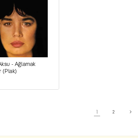
ksu - Ağlamak
 (Plak)
r
1
2