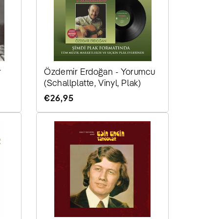
r
Özdemir Erdoğan - Yorumcu
(Schallplatte, Vinyl, Plak)
Normaler
€26,95
Preis