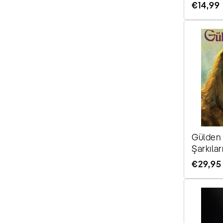
Normale
€14,99
Preis
Gülden
Şarkılar
(Schallp
Normale
€29,95
Preis