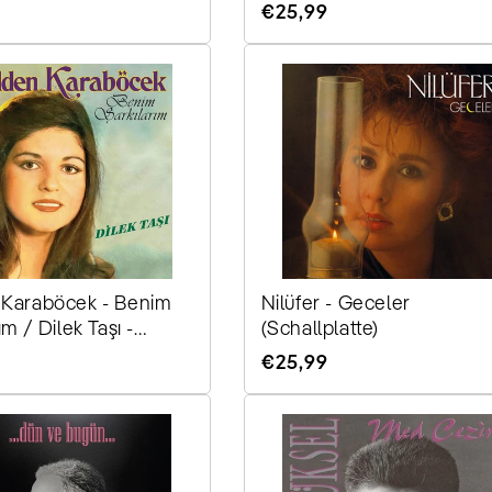
Vinyl, Plak)
r
Normaler
€25,99
r
Preis
i
e
 Karaböcek - Benim
Nilüfer - Geceler
ım / Dilek Taşı -
(Schallplatte)
latte, Vinyl, Plak)
r
Normaler
€25,99
:
Preis