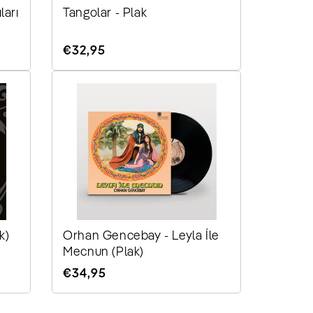
ları
Tangolar - Plak
Normaler
€32,95
Preis
k)
Orhan Gencebay - Leyla İle
Mecnun (Plak)
Normaler
€34,95
Preis