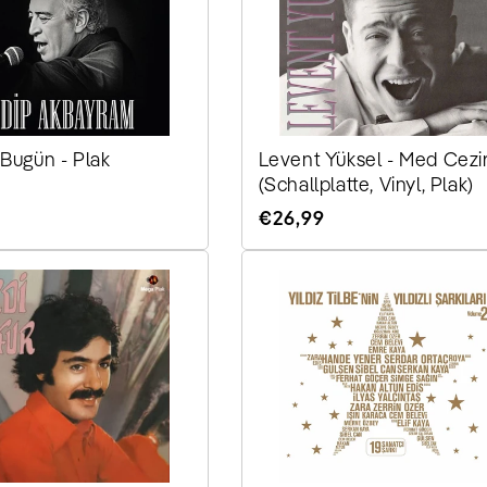
Bugün - Plak
Levent Yüksel - Med Cezi
(Schallplatte, Vinyl, Plak)
r
Normaler
€26,99
Preis