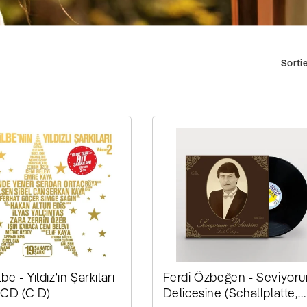
t
Sorti
e
g
o
lbe - Yıldız'ın Şarkıları
Ferdi Özbeğen - Seviyor
2 CD (C D)
Delicesine (Schallplatte,