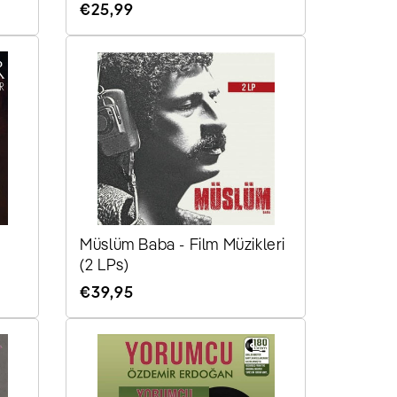
Normaler
€25,99
Preis
Müslüm Baba - Film Müzikleri
(2 LPs)
Normaler
€39,95
Preis