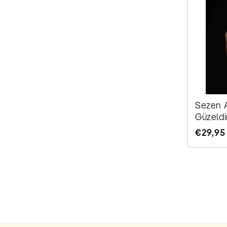
Sezen A
Güzeldir
Normale
€29,95
Preis