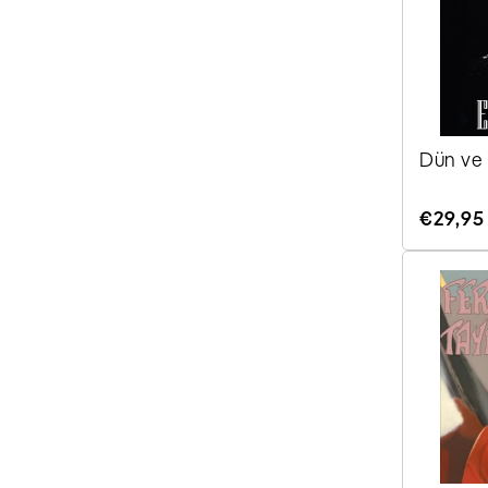
Dün ve 
Normale
€29,95
Preis