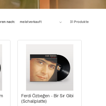
eren nach:
31 Produkte
um
Ferdi Özbeğen - Bir Sır Gibi
(Schallplatte)