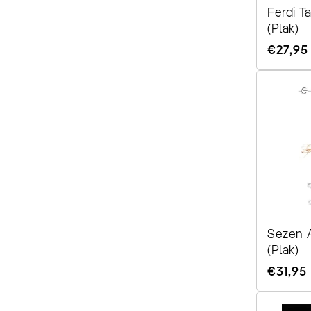
Ferdi Ta
(Plak)
Normale
€27,95
Preis
Sezen A
(Plak)
Normale
€31,95
Preis