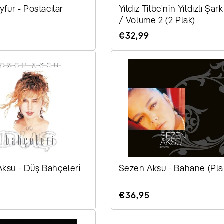
yfur - Postacılar
Yıldız Tilbe'nin Yıldızlı Şarkı
/ Volume 2 (2 Plak)
r
Normaler
€32,99
Preis
ksu - Düş Bahçeleri
Sezen Aksu - Bahane (Pla
r
Normaler
€36,95
Preis