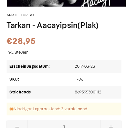
Medien
1
ANADOLUPLAK
in
Modal
Tarkan - Aacayipsin(Plak)
öffnen
Normaler
€28,95
Preis
Inkl. Steuern.
Erscheinungsdatum:
2017-03-23
SKU:
T-06
Strichcode
8693953001112
Niedriger Lagerbestand: 2 verbleibend