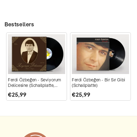
Bestsellers
ı
Ferdi Özbeğen - Seviyorum
Ferdi Özbeğen - Bir Sır Gibi
Delicesine (Schallplatte,
(Schallplatte)
Vinyl, Plak)
€25,99
€25,99