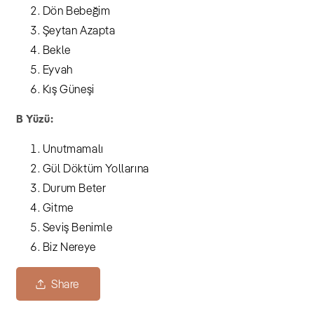
Dön Bebeğim
Şeytan Azapta
Bekle
Eyvah
Kış Güneşi
B Yüzü:
Unutmamalı
Gül Döktüm Yollarına
Durum Beter
Gitme
Seviş Benimle
Biz Nereye
Share