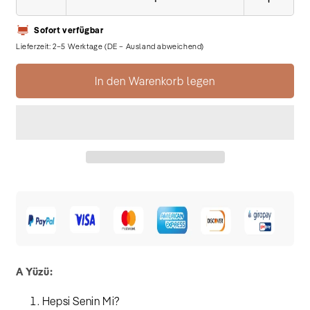
Verringere
Erhöhe
die
die
Sofort verfügbar
Menge
Menge
für
für
Lieferzeit: 2–5 Werktage (DE – Ausland abweichend)
Tarkan
Tarkan
-
-
In den Warenkorb legen
Aacayipsin(Plak)
Aacayip
A Yüzü:
Hepsi Senin Mi?