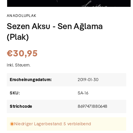
Medien
1
ANADOLUPLAK
in
Modal
Sezen Aksu - Sen Ağlama
öffnen
(Plak)
Normaler
€30,95
Preis
Inkl. Steuern.
Erscheinungsdatum:
2019-01-30
SKU:
SA-16
Strichcode
8697471880648
Niedriger Lagerbestand: 5 verbleibend