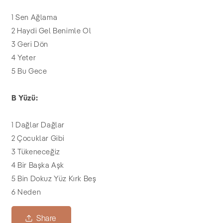
1 Sen Ağlama
2 Haydi Gel Benimle Ol
3 Geri Dön
4 Yeter
5 Bu Gece
B Yüzü:
1 Dağlar Dağlar
2 Çocuklar Gibi
3 Tükeneceğiz
4 Bir Başka Aşk
5 Bin Dokuz Yüz Kırk Beş
6 Neden
Share