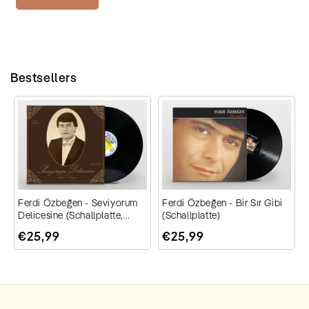
Bestsellers
ı
Ferdi Özbeğen - Seviyorum
Ferdi Özbeğen - Bir Sır Gibi
Delicesine (Schallplatte,
(Schallplatte)
Vinyl, Plak)
€25,99
€25,99